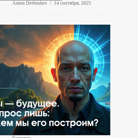
воронка
Anton Derbushev
14 сентября, 2025
в
эпоху
ИИ:
От
привлечения
до
лояльности
Будущее