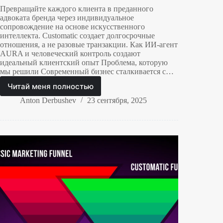
Превращайте каждого клиента в преданного
адвоката бренда через индивидуальное
сопровождение на основе искусственного
интеллекта. Customatic создает долгосрочные
отношения, а не разовые транзакции. Как ИИ-агент
AURA и человеческий контроль создают
идеальный клиентский опыт Проблема, которую
мы решили Современный бизнес сталкивается с…
Читай меня полностью
Customatic:
Революция
Anton Derbushev
23 сентября, 2025
в
управлении
клиентскими
коммуникациями