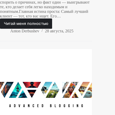
спорить о причинах, но факт один — выигрывают
те, кто делает себя легко находимым и
понятным.Главная истина проста: Самый лучший
клиент — тот, кто вас ищет. Его…
Читай меня полностью
Самый
лучший
Anton Derbushev
28 августа, 2025
клиент
—
тот,
кто
вас
ищет