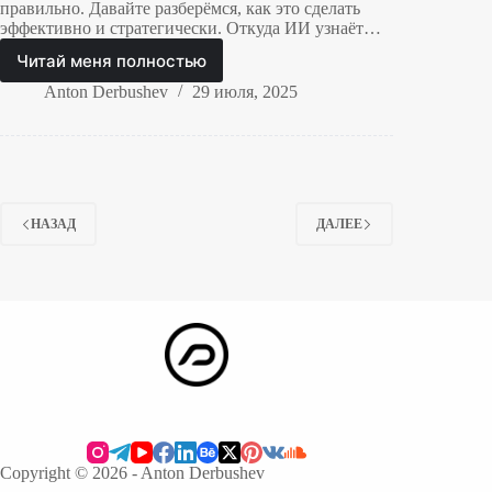
правильно. Давайте разберёмся, как это сделать
эффективно и стратегически. Откуда ИИ узнаёт…
Читай меня полностью
Что
нужно
Anton Derbushev
29 июля, 2025
делать
чтобы
ChatGPT
узнал
о
вашем
НАЗАД
ДАЛЕЕ
бренде
Copyright © 2026 - Anton Derbushev