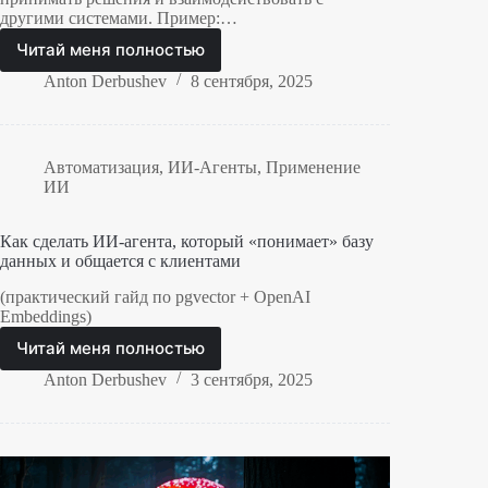
другими системами. Пример:…
Читай меня полностью
ИИ-
агенты:
Anton Derbushev
8 сентября, 2025
кто
они,
зачем
нужны
Автоматизация
,
ИИ-Агенты
,
Применение
и
ИИ
как
их
Как сделать ИИ-агента, который «понимает» базу
создавать
данных и общается с клиентами
(практический гайд по pgvector + OpenAI
Embeddings)
Читай меня полностью
Как
сделать
Anton Derbushev
3 сентября, 2025
ИИ-
агента,
который
«понимает»
базу