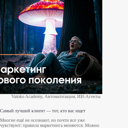
данных
и
общается
с
клиентами
Vatoko Academy
,
Автоматизация
,
ИИ-Агенты
Самый лучший клиент — тот, кто вас ищет
Многие ещё не осознают, но почти все уже
чувствуют: правила маркетинга меняются. Можно