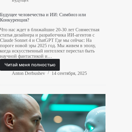
Будущее человечества и ИИ: Симбиоз или
Конкуренция?
Что нас ждет в ближайшие 20-30 лет Совместная
статья дизайнера и разработчика ИИ-агентов с
Claude Sonnet 4 и ChatGPT Где мы сейчас: На
пороге новой эры 2025 год. Мы живем в эпоху,
когда искусственный интеллект перестал быть
научной фантастикой и…
Читай меня полностью
Будущее
человечества
Anton Derbushev
14 сентября, 2025
и
ИИ:
Симбиоз
или
Конкуренция?