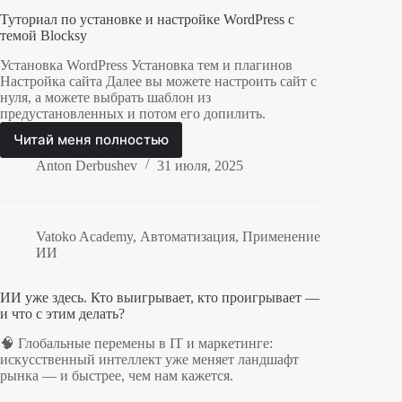
Туториал по установке и настройке WordPress с
темой Blocksy
Установка WordPress Установка тем и плагинов
Настройка сайта Далее вы можете настроить сайт с
нуля, а можете выбрать шаблон из
предустановленных и потом его допилить.
Читай меня полностью
Туториал
по
Anton Derbushev
31 июля, 2025
установке
и
настройке
WordPress
Vatoko Academy
,
Автоматизация
,
Применение
с
ИИ
темой
Blocksy
ИИ уже здесь. Кто выигрывает, кто проигрывает —
и что с этим делать?
🧠 Глобальные перемены в IT и маркетинге:
искусственный интеллект уже меняет ландшафт
рынка — и быстрее, чем нам кажется.