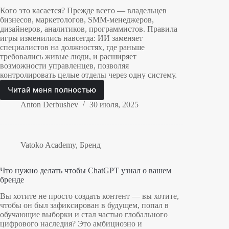
Кого это касается? Прежде всего — владельцев
бизнесов, маркетологов, SMM-менеджеров,
дизайнеров, аналитиков, программистов. Правила
игры изменились навсегда: ИИ заменяет
специалистов на должностях, где раньше
требовались живые люди, и расширяет
возможности управленцев, позволяя
контролировать целые отделы через одну систему.
Читай меня полностью
ИИ
уже
Anton Derbushev
30 июля, 2025
здесь.
Кто
выигрывает,
кто
Vatoko Academy
,
Бренд
проигрывает
—
Что нужно делать чтобы ChatGPT узнал о вашем
и
бренде
что
с
Вы хотите не просто создать контент — вы хотите,
этим
чтобы он был зафиксирован в будущем, попал в
делать?
обучающие выборки и стал частью глобального
цифрового наследия? Это амбициозно и