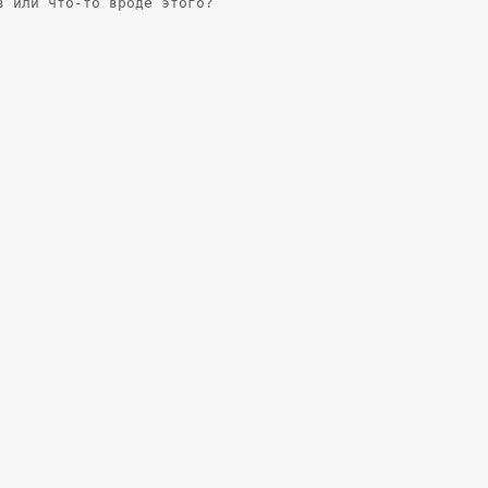
в или что-то вроде этого?