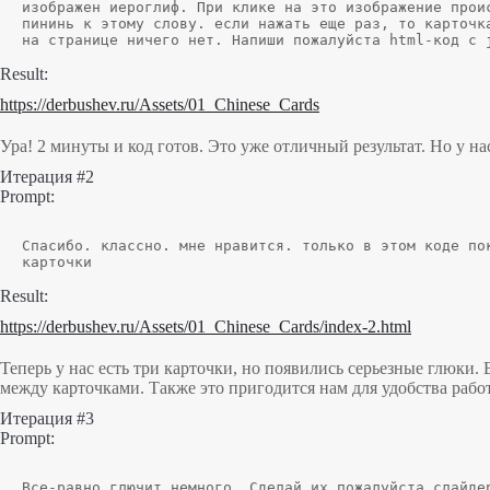
изображен иероглиф. При клике на это изображение прои
пининь к этому слову. если нажать еще раз, то карточк
на странице ничего нет. Напиши пожалуйста html-код c 
Result:
https://derbushev.ru/Assets/01_Chinese_Cards
Ура! 2 минуты и код готов. Это уже отличный результат. Но у на
Итерация #2
Prompt:
Спасибо. классно. мне нравится. только в этом коде по
карточки
Result:
https://derbushev.ru/Assets/01_Chinese_Cards/index-2.html
Теперь у нас есть три карточки, но появились серьезные глюки
между карточками. Также это пригодится нам для удобства работ
Итерация #3
Prompt:
Все-равно глючит немного. Сделай их пожалуйста слайде