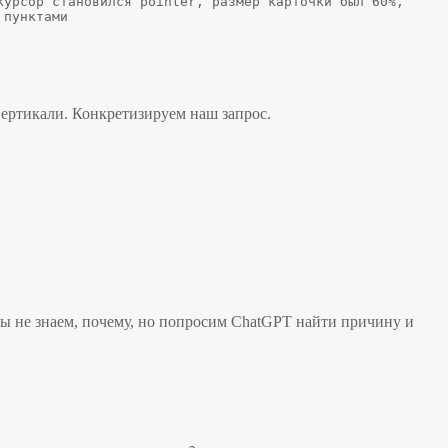
урсор становился pointer, размер карточки был 60%, 
 пунктами 
вертикали. Конкретизируем наш запрос.
 Мы не знаем, почему, но попросим ChatGPT найти причину и