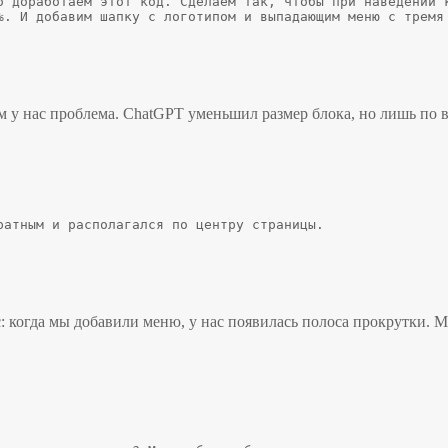
о доработаем этот код. Сделаем так, чтобы при наведении к
%. И добавим шапку с логотипом и выпадающим меню с тремя
м у нас проблема. ChatGPT уменьшил размер блока, но лишь по 
ратным и располагался по центру страницы.
нс: когда мы добавили меню, у нас появилась полоса прокрутки.