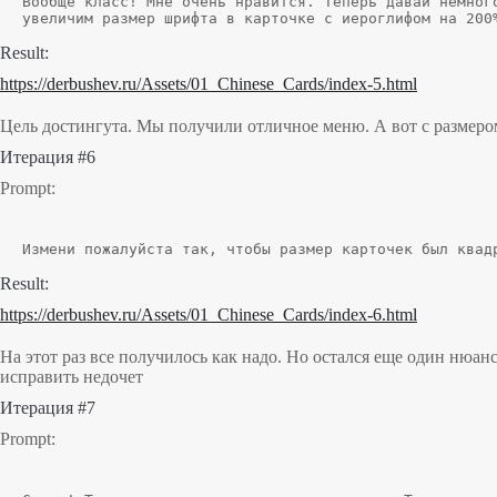
Вообще класс! Мне очень нравится. Теперь давай немног
увеличим размер шрифта в карточке с иероглифом на 200
Result:
https://derbushev.ru/Assets/01_Chinese_Cards/index-5.html
Цель достингута. Мы получили отличное меню. А вот с размеро
Итерация #6
Prompt:
Измени пожалуйста так, чтобы размер карточек был квад
Result:
https://derbushev.ru/Assets/01_Chinese_Cards/index-6.html
На этот раз все получилось как надо. Но остался еще один нюа
исправить недочет
Итерация #7
Prompt: