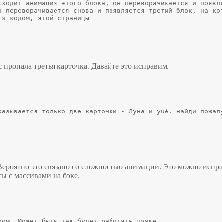
сходит анимация этого блока, он переворачивается и появля
а переворачивается снова и появляется третий блок, на кот
js кодом, этой страницы
с пропала третья карточка. Давайте это исправим.
казывается только две карточки - Луна и yuè. найди пожалу
. Вероятно это связано со сложностью анимации. Это можно исп
ы с массивами на бэке.
ром. Может быть так будет работать лучше.