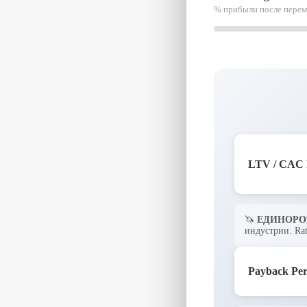
% прибыли после переме
LTV / CAC 
🦄
ЕДИНОРО
индустрии. Rat
Payback Per