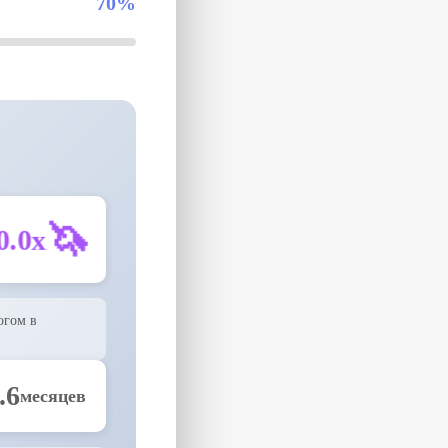
70
%
🦄
0.0x
огом в
.6
месяцев