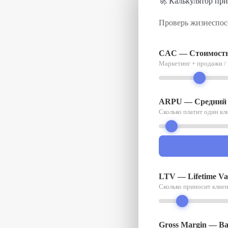
🚀 Калькулятор пр
Проверь жизнеспосо
CAC — Стоимость
Маркетинг + продажи / 
ARPU — Средний д
Сколько платит один кл
LTV — Lifetime Va
Сколько приносит клиен
Gross Margin — В