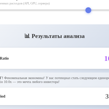
нных расходов (API, GPU, сервера)
📊 Результаты анализа
1
Ratio
Г!
Феноменальная экономика! У вас потенциал стать следующим единор
io 10.0x — это мечта любого инвестора!
3
iod