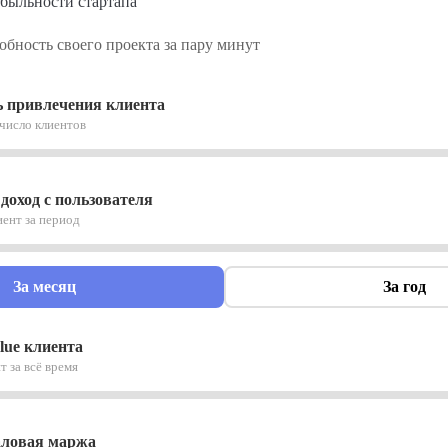
ибыльности стартапа
бность своего проекта за пару минут
 привлечения клиента
число клиентов
оход с пользователя
иент за период
За месяц
За год
lue клиента
т за всё время
аловая маржа