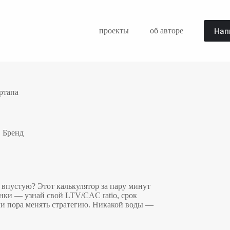
Нап
проекты
об авторе
ртапа
,
Бренд
 впустую? Этот калькулятор за пару минут
нки — узнай свой LTV/CAC ratio, срок
и пора менять стратегию. Никакой воды —