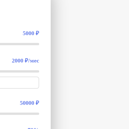
5000
₽
2000
₽/
мес
50000
₽