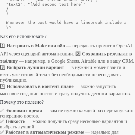
"text2": "[Add second text here]"

}

}

Whenever the post would have a linebreak include a 
Как его использовать?
1️⃣
Настроить в Make или n8n
— передавать промпт в OpenAI
API через сценарий автоматизации. 2️⃣
Сохранить результат в
таблицу
— например, в Google Sheets, Airtable или в вашу CRM.
3️⃣
Выбрать лучший вариант
— в нужный момент зайти и
взять уже готовый текст без необходимости пересоздавать
публикацию.
4️⃣
Использовать в контент-плане
— можно запустить
массовое создание постов и сразу получить десятки вариантов.
Почему это полезно?
✅
Экономит время
— вам не нужно каждый раз перезапускать
генерацию постов.
✅
Гибкость
— можно получить сразу несколько вариантов и
выбрать лучший.
✅
Работает в автоматическом режиме
— идеально для