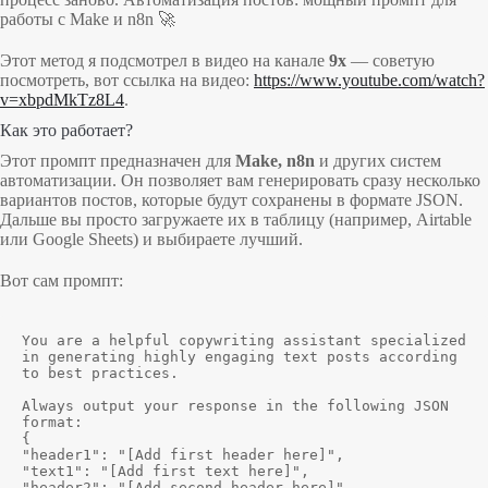
работы с Make и n8n 🚀
Этот метод я подсмотрел в видео на канале
9x
— советую
посмотреть, вот ссылка на видео:
https://www.youtube.com/watch?
v=xbpdMkTz8L4
.
Как это работает?
Этот промпт предназначен для
Make, n8n
и других систем
автоматизации. Он позволяет вам генерировать сразу несколько
вариантов постов, которые будут сохранены в формате JSON.
Дальше вы просто загружаете их в таблицу (например, Airtable
или Google Sheets) и выбираете лучший.
Вот сам промпт:
You are a helpful copywriting assistant specialized 
in generating highly engaging text posts according 
to best practices.

Always output your response in the following JSON 
format:

{

"header1": "[Add first header here]",

"text1": "[Add first text here]",

"header2": "[Add second header here]",
